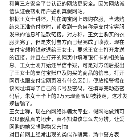
和第三方安全平台认证的网站更安全。因为网站诚
信认证会帮助用户鉴别真假网站。
根据王女士讲述，其在淘宝网上选购衣服，当选购
结束正准备付款时，却收到一条自称是支付宝客服
发来的信息和退款链接。对方称，王女士购买的衣
服卖完了，但是支付宝方面已经完成了收款。现在
支付宝想将钱款退给王女士，要求王女士打开发送
的链接，并且在打开的网页中填写银行卡的相关信
息。王女士刚开始还半信半疑，可是对方随后报出
了王女士的支付宝账户及购买的商品的信息，打开
网页也跟支付宝网页没有什么区别，便放松警惕在
该网址填写了自己的卡号及密码，在填写完动态密
码后，朱女士卡上的2万元现金随即被转走，这才发
现被骗了。
王女士称，现在的网络诈骗太专业，假网站做到可
以以假乱真的地步，真不知道该怎么去分辨，让爱
网购的她又想购物又害怕!
对目前网上经常出现的类似诈骗案，渝中警方表