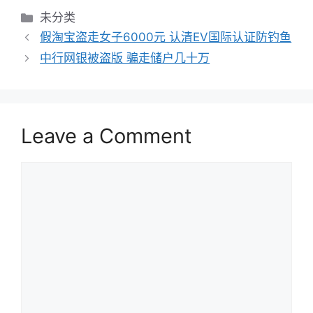
Categories
未分类
假淘宝盗走女子6000元 认清EV国际认证防钓鱼
中行网银被盗版 骗走储户几十万
Leave a Comment
Comment